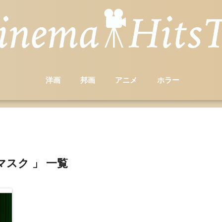
洋画
邦画
アニメ
ホラー
マスク 」 一覧