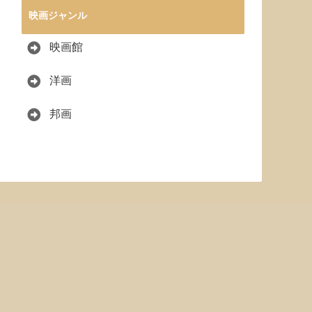
映画ジャンル
映画館
洋画
邦画