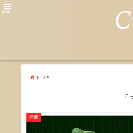
menu
ホーム
「 
洋画