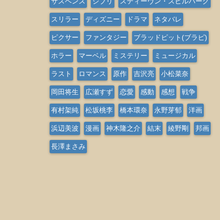
サスペンス
ジブリ
スティーヴン・スピルバーグ
スリラー
ディズニー
ドラマ
ネタバレ
ピクサー
ファンタジー
ブラッドピット(ブラピ)
ホラー
マーベル
ミステリー
ミュージカル
ラスト
ロマンス
原作
吉沢亮
小松菜奈
岡田将生
広瀬すず
恋愛
感動
感想
戦争
有村架純
松坂桃李
橋本環奈
永野芽郁
洋画
浜辺美波
漫画
神木隆之介
結末
綾野剛
邦画
長澤まさみ