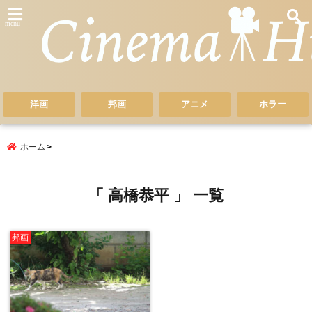
menu
洋画
邦画
アニメ
ホラー
ホーム
「 高橋恭平 」 一覧
邦画