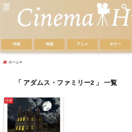
menu
洋画
邦画
アニメ
ホラー
ホーム
「 アダムス・ファミリー2 」 一覧
洋画