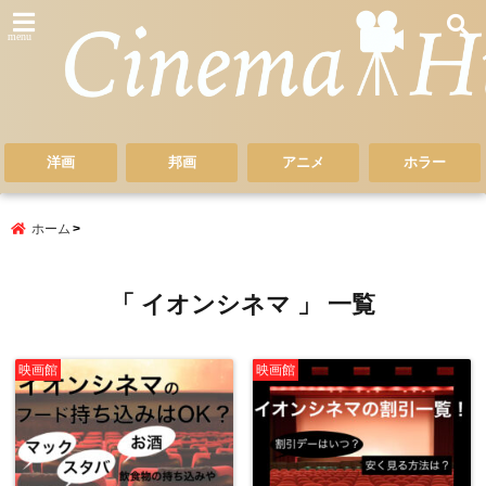
menu
洋画
邦画
アニメ
ホラー
ホーム
「 イオンシネマ 」 一覧
映画館
映画館