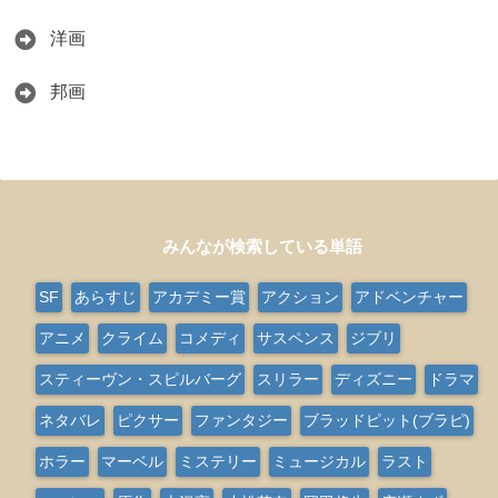
洋画
邦画
みんなが検索している単語
SF
あらすじ
アカデミー賞
アクション
アドベンチャー
アニメ
クライム
コメディ
サスペンス
ジブリ
スティーヴン・スピルバーグ
スリラー
ディズニー
ドラマ
ネタバレ
ピクサー
ファンタジー
ブラッドピット(ブラピ)
ホラー
マーベル
ミステリー
ミュージカル
ラスト