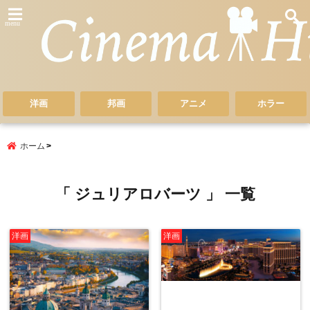
menu
洋画
邦画
アニメ
ホラー
ホーム
「 ジュリアロバーツ 」 一覧
洋画
洋画