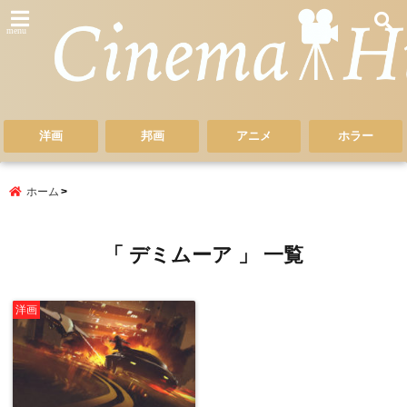
menu
洋画
邦画
アニメ
ホラー
ホーム
「 デミムーア 」 一覧
洋画