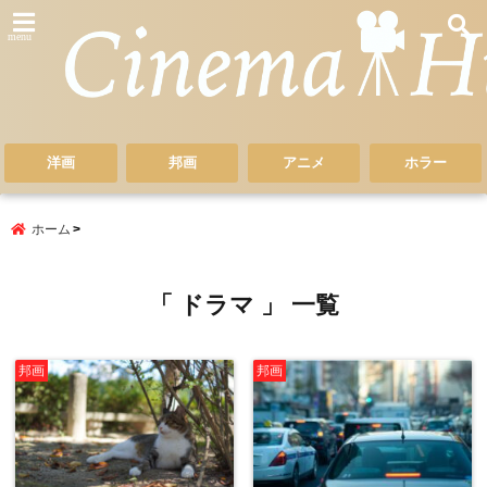
menu
洋画
邦画
アニメ
ホラー
ホーム
「 ドラマ 」 一覧
邦画
邦画