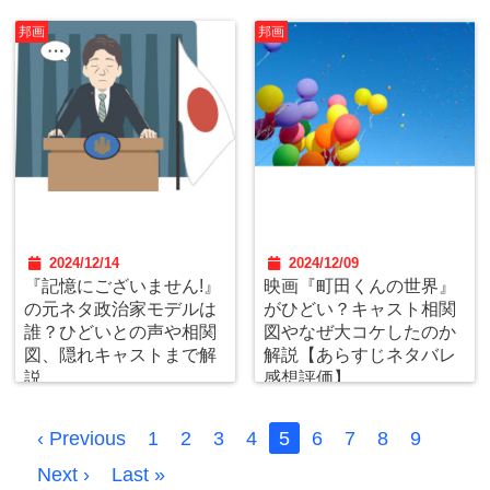
邦画
邦画
2024/12/14
2024/12/09
『記憶にございません!』
映画『町田くんの世界』
の元ネタ政治家モデルは
がひどい？キャスト相関
誰？ひどいとの声や相関
図やなぜ大コケしたのか
図、隠れキャストまで解
解説【あらすじネタバレ
説
感想評価】
‹ Previous
1
2
3
4
5
6
7
8
9
Next ›
Last »