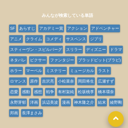
みんなが検索している単語
SF
あらすじ
アカデミー賞
アクション
アドベンチャー
アニメ
クライム
コメディ
サスペンス
ジブリ
スティーヴン・スピルバーグ
スリラー
ディズニー
ドラマ
ネタバレ
ピクサー
ファンタジー
ブラッドピット(ブラピ)
ホラー
マーベル
ミステリー
ミュージカル
ラスト
ロマンス
原作
吉沢亮
小松菜奈
岡田将生
広瀬すず
恋愛
感動
感想
戦争
有村架純
松坂桃李
橋本環奈
永野芽郁
洋画
浜辺美波
漫画
神木隆之介
結末
綾野剛
邦画
長澤まさみ