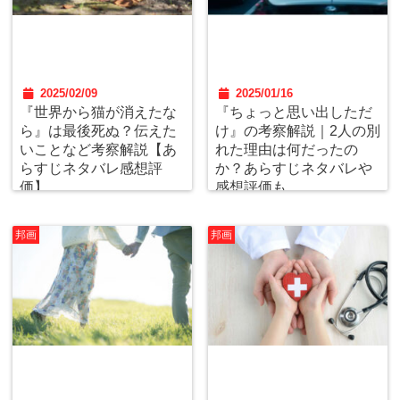
2025/02/09
2025/01/16
『世界から猫が消えたな
『ちょっと思い出しただ
ら』は最後死ぬ？伝えた
け』の考察解説｜2人の別
いことなど考察解説【あ
れた理由は何だったの
らすじネタバレ感想評
か？あらすじネタバレや
価】
感想評価も
邦画
邦画