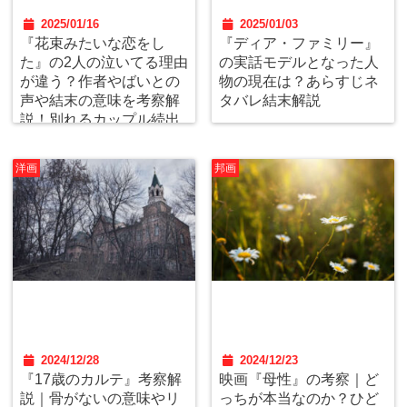
2025/01/16
2025/01/03
『花束みたいな恋をし
『ディア・ファミリー』
た』の2人の泣いてる理由
の実話モデルとなった人
が違う？作者やばいとの
物の現在は？あらすじネ
声や結末の意味を考察解
タバレ結末解説
説！別れるカップル続出
の訳とは？
洋画
邦画
2024/12/28
2024/12/23
『17歳のカルテ』考察解
映画『母性』の考察｜ど
説｜骨がないの意味やリ
っちが本当なのか？ひど