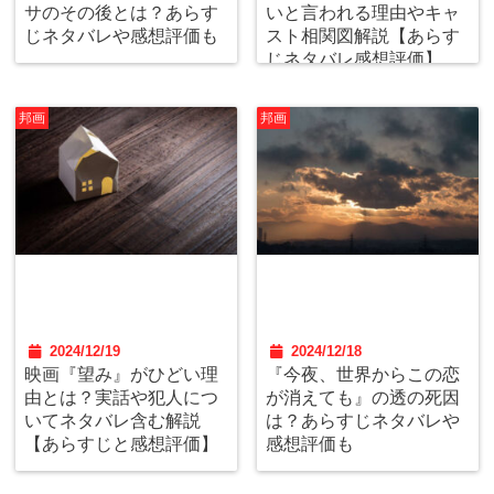
サのその後とは？あらす
いと言われる理由やキャ
じネタバレや感想評価も
スト相関図解説【あらす
じネタバレ感想評価】
邦画
邦画
2024/12/19
2024/12/18
映画『望み』がひどい理
『今夜、世界からこの恋
由とは？実話や犯人につ
が消えても』の透の死因
いてネタバレ含む解説
は？あらすじネタバレや
【あらすじと感想評価】
感想評価も