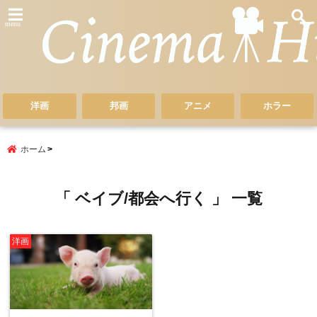
menu
洋画
邦画
アニメ
ホラー
ホーム
「 ベイブ/都会へ行く 」 一覧
洋画