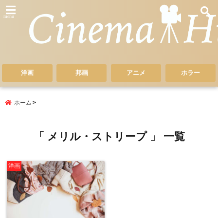
menu
洋画
邦画
アニメ
ホラー
ホーム
「 メリル・ストリープ 」 一覧
洋画