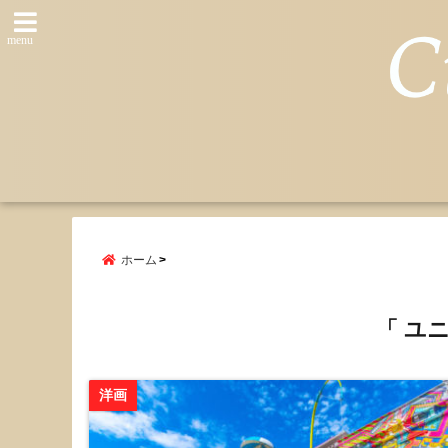
menu
ホーム
「 ユ
洋画