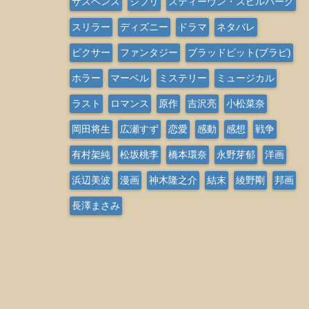
サスペンス
ジブリ
スティーヴン・スピルバーグ
スリラー
ディズニー
ドラマ
ネタバレ
ピクサー
ファンタジー
ブラッドピット(ブラピ)
ホラー
マーベル
ミステリー
ミュージカル
ラスト
ロマンス
原作
吉沢亮
小松菜奈
岡田将生
広瀬すず
恋愛
感動
感想
戦争
有村架純
松坂桃李
橋本環奈
永野芽郁
洋画
浜辺美波
漫画
神木隆之介
結末
綾野剛
邦画
長澤まさみ