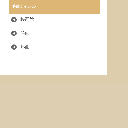
映画ジャンル
映画館
洋画
邦画