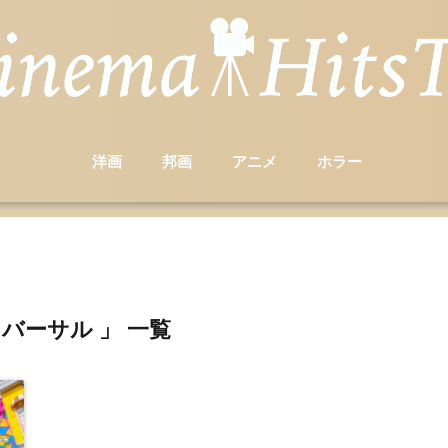
洋画
邦画
アニメ
ホラー
ニバーサル 」 一覧