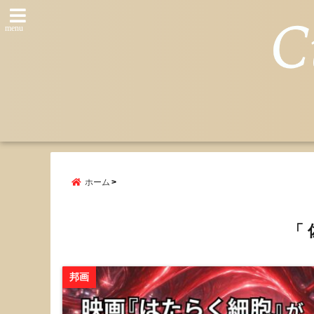
menu
ホーム
「 
邦画