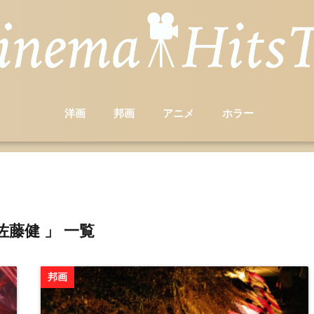
洋画
邦画
アニメ
ホラー
佐藤健 」 一覧
邦画