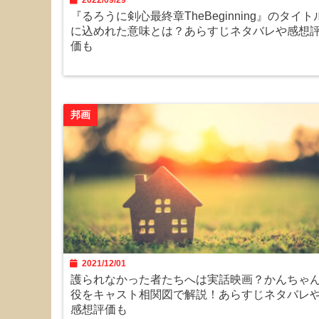
2022/09/29
『るろうに剣心最終章TheBeginning』のタイト
に込めれた意味とは？あらすじネタバレや感想
価も
邦画
2021/12/01
護られなかった者たちへは実話映画？かんちゃ
役をキャスト相関図で解説！あらすじネタバレ
感想評価も