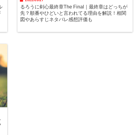
2022/09/27
ル
るろうに剣心最終章The Final｜最終章はどっちが
評
先？順番やひどいと言われてる理由を解説！相関
図やあらすじネタバレ感想評価も
ん
や