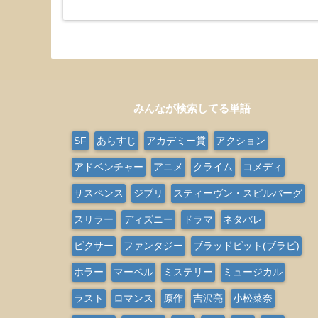
みんなが検索してる単語
SF
あらすじ
アカデミー賞
アクション
アドベンチャー
アニメ
クライム
コメディ
サスペンス
ジブリ
スティーヴン・スピルバーグ
スリラー
ディズニー
ドラマ
ネタバレ
ピクサー
ファンタジー
ブラッドピット(ブラピ)
ホラー
マーベル
ミステリー
ミュージカル
ラスト
ロマンス
原作
吉沢亮
小松菜奈