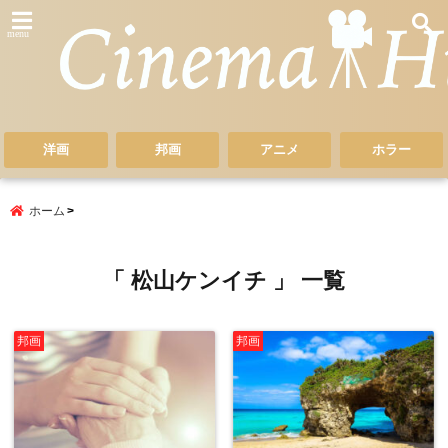
menu
洋画
邦画
アニメ
ホラー
ホーム
「 松山ケンイチ 」 一覧
邦画
邦画