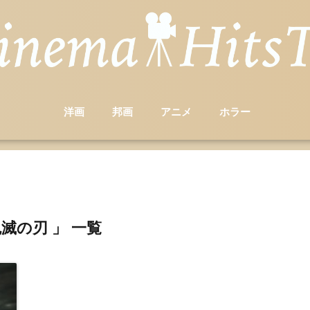
洋画
邦画
アニメ
ホラー
鬼滅の刃 」 一覧