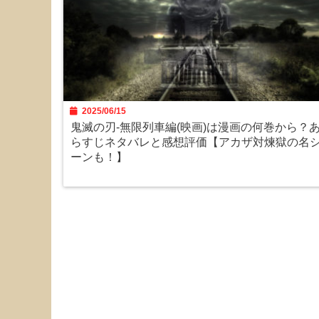
2025/06/15
鬼滅の刃-無限列車編(映画)は漫画の何巻から？
らすじネタバレと感想評価【アカザ対煉獄の名
ーンも！】