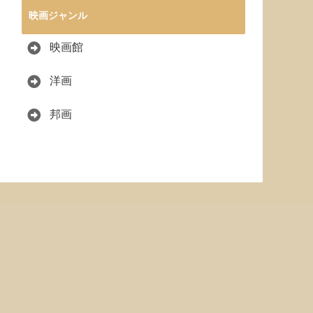
映画ジャンル
映画館
洋画
邦画