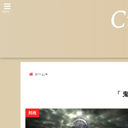
menu
ホーム
「 
邦画