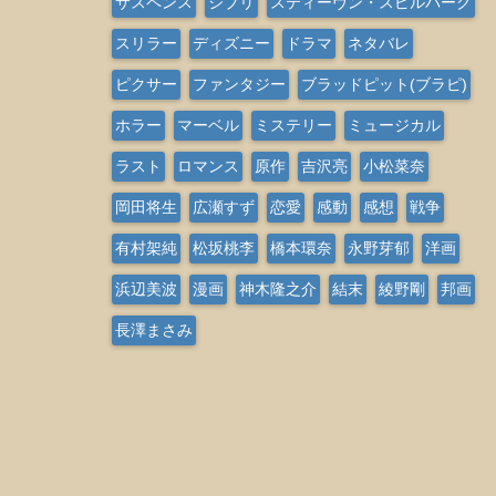
サスペンス
ジブリ
スティーヴン・スピルバーグ
スリラー
ディズニー
ドラマ
ネタバレ
ピクサー
ファンタジー
ブラッドピット(ブラピ)
ホラー
マーベル
ミステリー
ミュージカル
ラスト
ロマンス
原作
吉沢亮
小松菜奈
岡田将生
広瀬すず
恋愛
感動
感想
戦争
有村架純
松坂桃李
橋本環奈
永野芽郁
洋画
浜辺美波
漫画
神木隆之介
結末
綾野剛
邦画
長澤まさみ