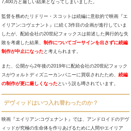
7,400万と厳しい結果となってしまいました。
監督を務めたリドリー・スコットは続編に意欲的で映画『エ
イリアン:コヴェナント』に続く3作目の企画が進行していま
したが、配給会社の20世紀フォックスは前述した興行的な失
敗を考慮した結果、
制作についてゴーサインを出さずに続編
制作が中止になった
と考えられます。
また、公開から2年後の2019年に配給会社の20世紀フォック
スがウォルトディズニーカンパニーに買収されたため、
続編
の制作が更に厳しくなった
という説も噂されています。
デヴィッドはいつ入れ替わったのか？
映画『エイリアン:コヴェナント』では、アンドロイドのデヴ
ィッドが究極の生命体を作りあげるために人間やエイリア