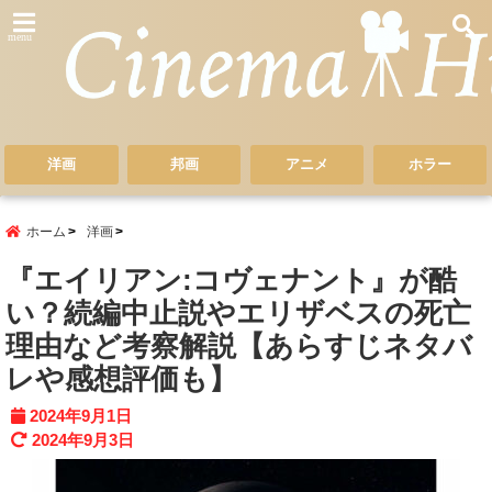
menu
洋画
邦画
アニメ
ホラー
ホーム
洋画
『エイリアン:コヴェナント』が酷
い？続編中止説やエリザベスの死亡
理由など考察解説【あらすじネタバ
レや感想評価も】
2024年9月1日
2024年9月3日