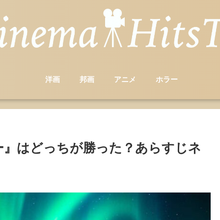
洋画
邦画
アニメ
ホラー
ー』はどっちが勝った？あらすじネ