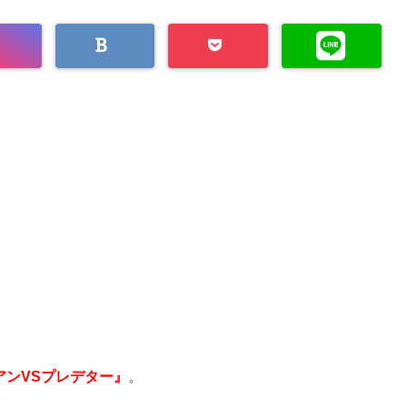
アンVSプレデター』
。