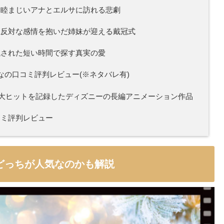
睦まじいアナとエルサに訪れる悲劇
反対な感情を抱いだ姉妹が迎える戴冠式
された短い時間で探す真実の愛
の口コミ評判レビュー(※ネタバレ有)
に大ヒットを記録したディズニーの長編アニメーション作品
ミ評判レビュー
どっちが人気なのかも解説