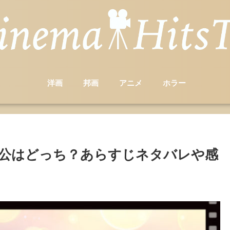
洋画
邦画
アニメ
ホラー
公はどっち？あらすじネタバレや感