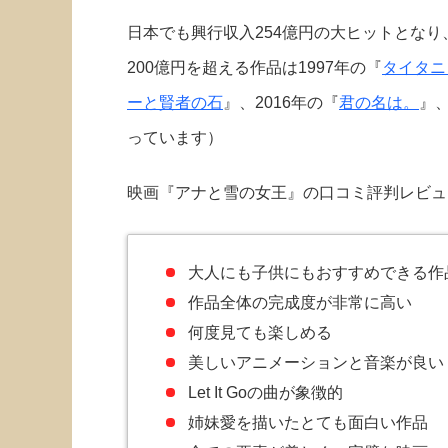
日本でも興行収入254億円の大ヒットとな
200億円を超える作品は1997年の『
タイタニ
ーと賢者の石
』、2016年の『
君の名は。
』、
っています）
映画『アナと雪の女王』の口コミ評判レビュ
大人にも子供にもおすすめできる作
作品全体の完成度が非常に高い
何度見ても楽しめる
美しいアニメーションと音楽が良い
Let It Goの曲が象徴的
姉妹愛を描いたとても面白い作品