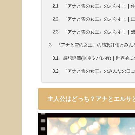
2.1.
『アナと雪の女王』のあらすじ｜仲
2.2.
『アナと雪の女王』のあらすじ｜正
2.3.
『アナと雪の女王』のあらすじ｜残
3.
『アナと雪の女王』の感想評価とみんな
3.1.
感想評価(※ネタバレ有)｜世界的
3.2.
『アナと雪の女王』のみんなの口コ
主人公はどっち？アナとエルサ