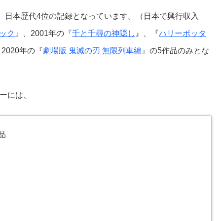
り、日本歴代4位の記録となっています。（日本で興行収入
ック
』、2001年の『
千と千尋の神隠し
』、『
ハリーポッタ
2020年の『
劇場版 鬼滅の刃 無限列車編
』の5作品のみとな
ーには、
品