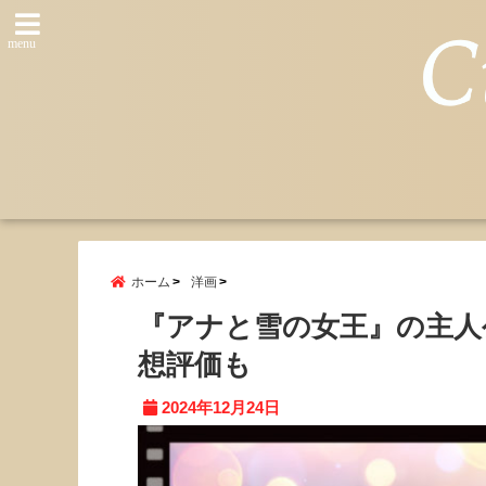
menu
ホーム
洋画
『アナと雪の女王』の主人
想評価も
2024年12月24日