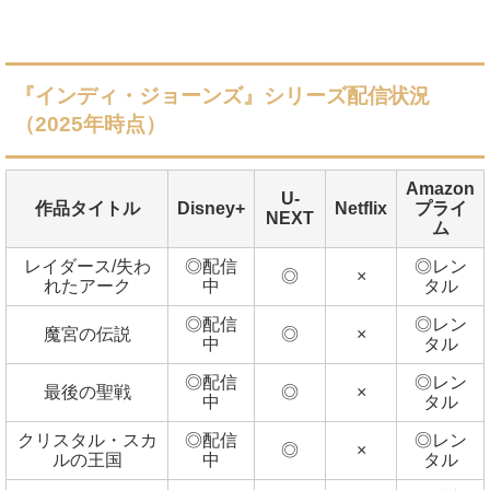
『インディ・ジョーンズ』シリーズ配信状況
（2025年時点）
Amazon
U-
作品タイトル
Disney+
Netflix
プライ
NEXT
ム
レイダース/失わ
◎配信
◎レン
◎
×
れたアーク
中
タル
◎配信
◎レン
魔宮の伝説
◎
×
中
タル
◎配信
◎レン
最後の聖戦
◎
×
中
タル
クリスタル・スカ
◎配信
◎レン
◎
×
ルの王国
中
タル