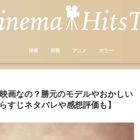
洋画
邦画
アニメ
ホラー
映画なの？勝元のモデルやおかしい
らすじネタバレや感想評価も】