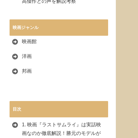
高傑作との声を解説考察
映画ジャンル
映画館
洋画
邦画
目次
1.
映画『ラストサムライ』は実話映
画なのか徹底解説！勝元のモデルが