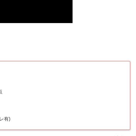
点
レ有)