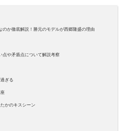
なのか徹底解説！勝元のモデルが西郷隆盛の理由
い点や矛盾点について解説考察
古過ぎる
下座
たかのキスシーン