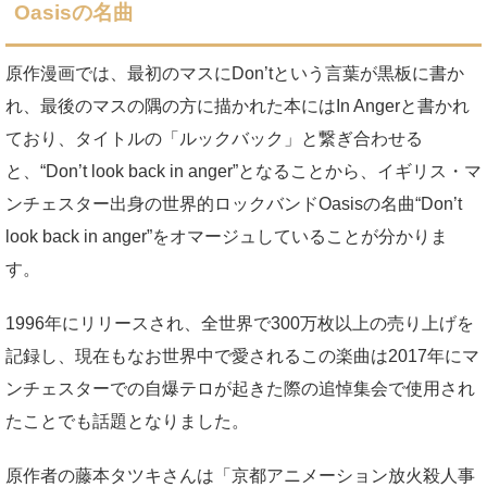
Oasisの名曲
原作漫画では、最初のマスにDon’tという言葉が黒板に書か
れ、最後のマスの隅の方に描かれた本にはIn Angerと書かれ
ており、タイトルの「ルックバック」と繋ぎ合わせる
と、“Don’t look back in anger”となることから、イギリス・マ
ンチェスター出身の世界的ロックバンドOasisの名曲“Don’t
look back in anger”をオマージュしていることが分かりま
す。
1996年にリリースされ、全世界で300万枚以上の売り上げを
記録し、現在もなお世界中で愛されるこの楽曲は2017年にマ
ンチェスターでの自爆テロが起きた際の追悼集会で使用され
たことでも話題となりました。
原作者の藤本タツキさんは「京都アニメーション放火殺人事