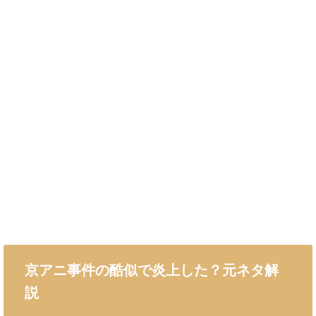
京アニ事件の酷似で炎上した？元ネタ解
説