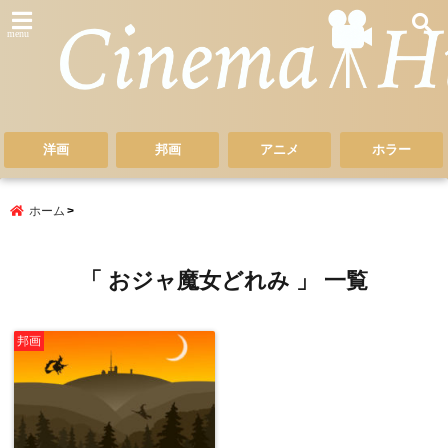
menu
洋画
邦画
アニメ
ホラー
ホーム
「 おジャ魔女どれみ 」 一覧
邦画