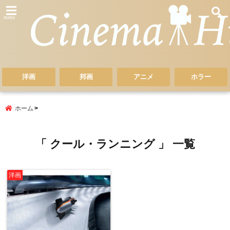
menu
洋画
邦画
アニメ
ホラー
ホーム
「 クール・ランニング 」 一覧
洋画