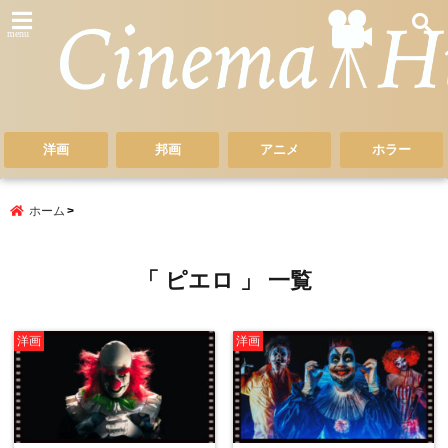
menu
洋画
邦画
アニメ
ホラー
ホーム
「 ピエロ 」 一覧
洋画
洋画