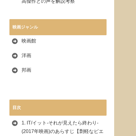
高傑作との声を解説考察
映画ジャンル
映画館
洋画
邦画
目次
1.
IT/イット-それが見えたら終わり-
(2017年映画)のあらすじ【剽軽なピエ