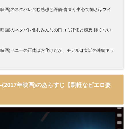
17年映画)のネタバレ含む感想と評価-青春が中心で怖さはマイ
17年映画)のネタバレ含むみんなの口コミ評価と感想-怖くない
17年映画)ペニーの正体はお化けだが、モデルは実話の連続キラ
-(2017年映画)のあらすじ【剽軽なピエロ姿