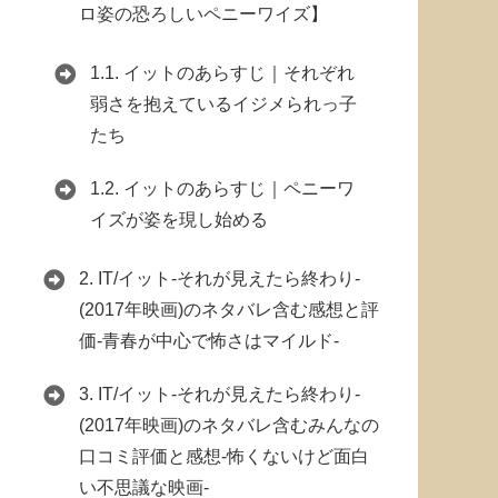
ロ姿の恐ろしいペニーワイズ】
1.1.
イットのあらすじ｜それぞれ
弱さを抱えているイジメられっ子
たち
1.2.
イットのあらすじ｜ペニーワ
イズが姿を現し始める
2.
IT/イット-それが見えたら終わり-
(2017年映画)のネタバレ含む感想と評
価-青春が中心で怖さはマイルド-
3.
IT/イット-それが見えたら終わり-
(2017年映画)のネタバレ含むみんなの
口コミ評価と感想-怖くないけど面白
い不思議な映画-