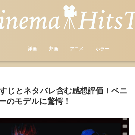
洋画
邦画
アニメ
ホラー
のあらすじとネタバレ含む感想評価！ペニ
ーのモデルに驚愕！