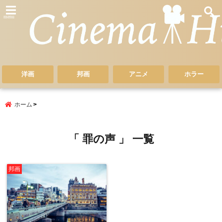
menu
洋画
邦画
アニメ
ホラー
ホーム
「 罪の声 」 一覧
邦画