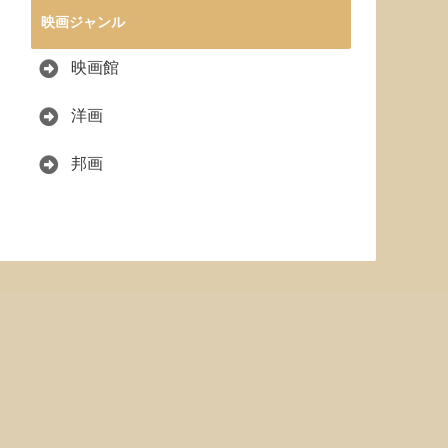
映画ジャンル
映画館
洋画
邦画