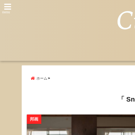
menu
ホーム
「 Sn
邦画