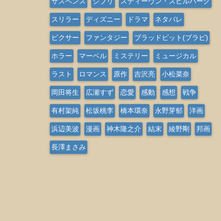
サスペンス
ジブリ
スティーヴン・スピルバーグ
スリラー
ディズニー
ドラマ
ネタバレ
ピクサー
ファンタジー
ブラッドピット(ブラピ)
ホラー
マーベル
ミステリー
ミュージカル
ラスト
ロマンス
原作
吉沢亮
小松菜奈
岡田将生
広瀬すず
恋愛
感動
感想
戦争
有村架純
松坂桃李
橋本環奈
永野芽郁
洋画
浜辺美波
漫画
神木隆之介
結末
綾野剛
邦画
長澤まさみ