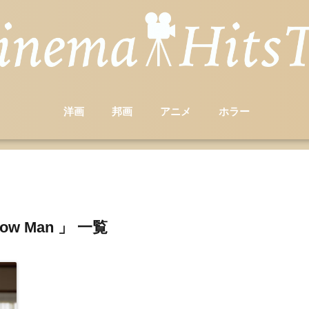
洋画
邦画
アニメ
ホラー
ow Man 」 一覧