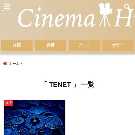
menu
洋画
邦画
アニメ
ホラー
ホーム
「 TENET 」 一覧
洋画