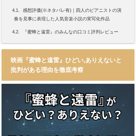
4.1.
感想評価(※ネタバレ有)｜四人のピアニストの演
奏を見事に表現した人気音楽小説の実写化作品
4.2.
『蜜蜂と遠雷』のみんなの口コミ評判レビュー
映画『蜜蜂と遠雷』ひどい,ありえないと
批判がある理由を徹底考察