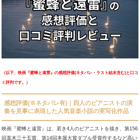
（以下、映画『蜜蜂と遠雷』の感想評価(ネタバレ・ラスト結末含む)と口コ
ミ評判です。）
感想評価(※ネタバレ有)｜
四人のピアニストの演
奏を見事に表現した人気音楽小説の実写化作品
映画『蜜蜂と遠雷』は、若き4人のピアニストを描き、第156
回直木三十五賞、第14回本屋大賞ダブル受賞作するなど高い