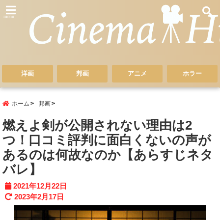
menu
洋画
邦画
アニメ
ホラー
ホーム
邦画
燃えよ剣が公開されない理由は2
つ！口コミ評判に面白くないの声が
あるのは何故なのか【あらすじネタ
バレ】
2021年12月22日
2023年2月17日