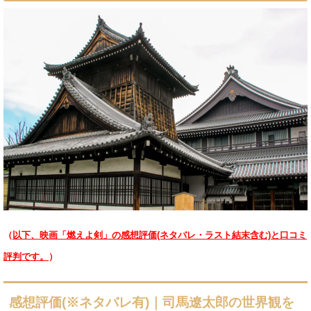
（
以下、映画「燃えよ剣」の感想評価(ネタバレ・ラスト結末含む)と口コミ
評判です。
）
感想評価(※ネタバレ有)｜司馬遼太郎の世界観を