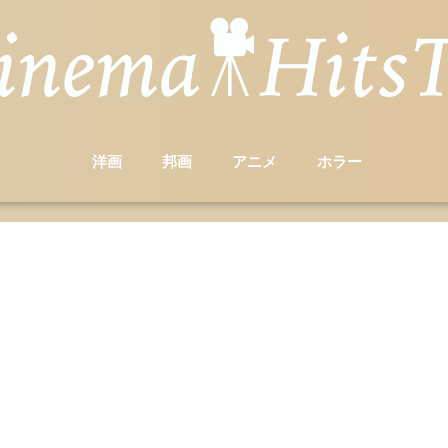
洋画
邦画
アニメ
ホラー