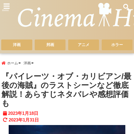
menu
洋画
邦画
アニメ
ホラー
ホーム
洋画
『パイレーツ・オブ・カリビアン/最
後の海賊』のラストシーンなど徹底
解説！あらすじネタバレや感想評価
も
2023年1月18日
2023年1月31日