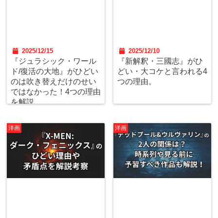
2025/12/15
2025/12/10
『ジュラシック・ワール
『新解釈・三國志』がひ
ド/復活の大地』がひどい
どい・大コケと言われる4
のは吹き替えだけのせい
つの理由。
ではなかった！4つの理由
を解説
洋画
洋画