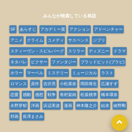
みんなが検索している単語
SF
あらすじ
アカデミー賞
アクション
アドベンチャー
アニメ
クライム
コメディ
サスペンス
ジブリ
スティーヴン・スピルバーグ
スリラー
ディズニー
ドラマ
ネタバレ
ピクサー
ファンタジー
ブラッドピット(ブラピ)
ホラー
マーベル
ミステリー
ミュージカル
ラスト
ロマンス
原作
吉沢亮
小松菜奈
岡田将生
広瀬すず
恋愛
感動
感想
戦争
有村架純
松坂桃李
橋本環奈
永野芽郁
洋画
浜辺美波
漫画
神木隆之介
結末
綾野剛
邦画
長澤まさみ