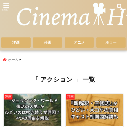
menu
洋画
邦画
アニメ
ホラー
ホーム
「 アクション 」 一覧
洋画
邦画