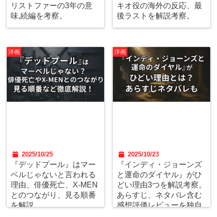
リストファーの3年の意
キオ役の海外の反応、最
味,続編を考察。
後ラストを解説考察。
洋画
洋画
2025/10/25
2025/10/23
『デッドプール』はマー
『インディ・ジョーンズ
ベルじゃないと言われる
と運命のダイヤル』がひ
理由、俳優死亡、X-MEN
どい理由3つを解説考察。
とのつながり、見る順番
あらすじ、ネタバレ含む
を解説。
感想評価レビューを独自
調査。