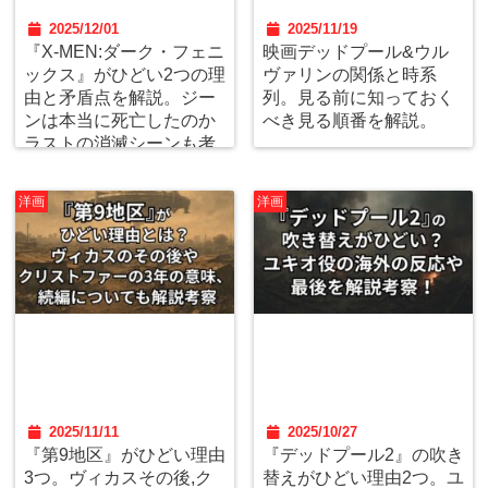
2025/12/01
2025/11/19
『X-MEN:ダーク・フェニ
映画デッドプール&ウル
ックス』がひどい2つの理
ヴァリンの関係と時系
由と矛盾点を解説。ジー
列。見る前に知っておく
ンは本当に死亡したのか
べき見る順番を解説。
ラストの消滅シーンも考
察。
洋画
洋画
2025/11/11
2025/10/27
『第9地区』がひどい理由
『デッドプール2』の吹き
3つ。ヴィカスその後,ク
替えがひどい理由2つ。ユ