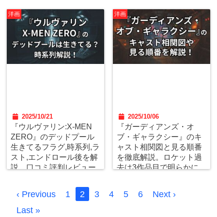
洋画
洋画
2025/10/21
2025/10/06
『ウルヴァリン:X-MEN
『ガーディアンズ・オ
ZERO』のデッドプール
ブ・ギャラクシー』のキ
生きてるフラグ,時系列,ラ
ャスト相関図と見る順番
スト,エンドロール後を解
を徹底解説。ロケット過
説。口コミ評判レビュー
去は3作品目で明らかに。
を独自調査。
‹ Previous
1
2
3
4
5
6
Next ›
Last »