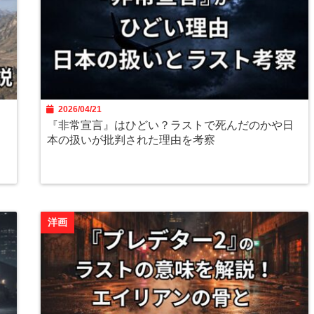
2026/04/21
と
『非常宣言』はひどい？ラストで死んだのかや日
本の扱いが批判された理由を考察
洋画