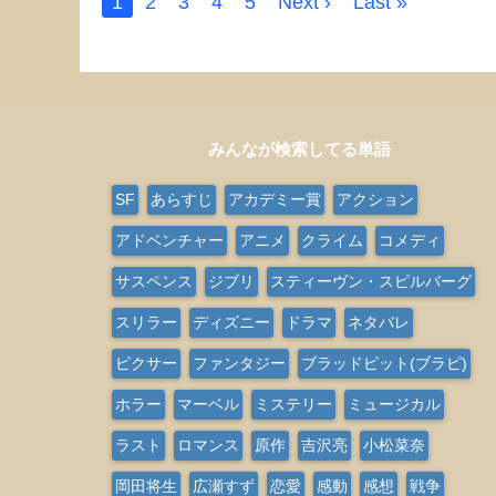
1
2
3
4
5
Next ›
Last »
みんなが検索してる単語
SF
あらすじ
アカデミー賞
アクション
アドベンチャー
アニメ
クライム
コメディ
サスペンス
ジブリ
スティーヴン・スピルバーグ
スリラー
ディズニー
ドラマ
ネタバレ
ピクサー
ファンタジー
ブラッドピット(ブラピ)
ホラー
マーベル
ミステリー
ミュージカル
ラスト
ロマンス
原作
吉沢亮
小松菜奈
岡田将生
広瀬すず
恋愛
感動
感想
戦争