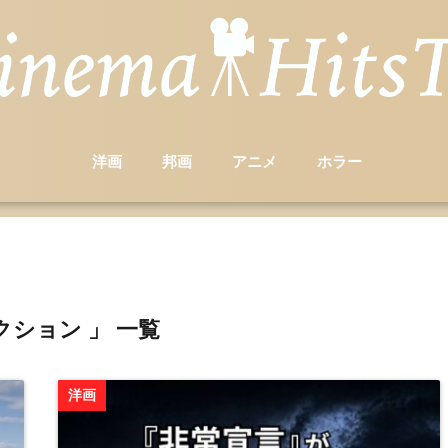
洋画
邦画
アニメ
ホラー
クション 」 一覧
洋画