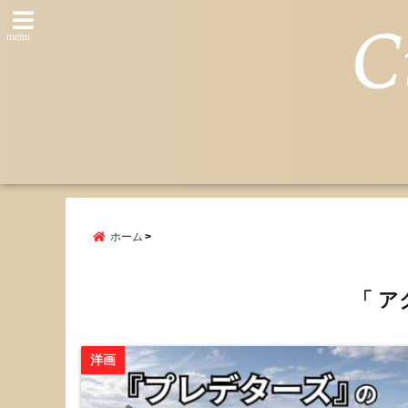
menu
ホーム
「 ア
洋画