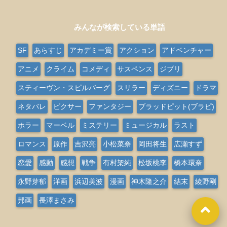
みんなが検索している単語
SF
あらすじ
アカデミー賞
アクション
アドベンチャー
アニメ
クライム
コメディ
サスペンス
ジブリ
スティーヴン・スピルバーグ
スリラー
ディズニー
ドラマ
ネタバレ
ピクサー
ファンタジー
ブラッドピット(ブラピ)
ホラー
マーベル
ミステリー
ミュージカル
ラスト
ロマンス
原作
吉沢亮
小松菜奈
岡田将生
広瀬すず
恋愛
感動
感想
戦争
有村架純
松坂桃李
橋本環奈
永野芽郁
洋画
浜辺美波
漫画
神木隆之介
結末
綾野剛
邦画
長澤まさみ