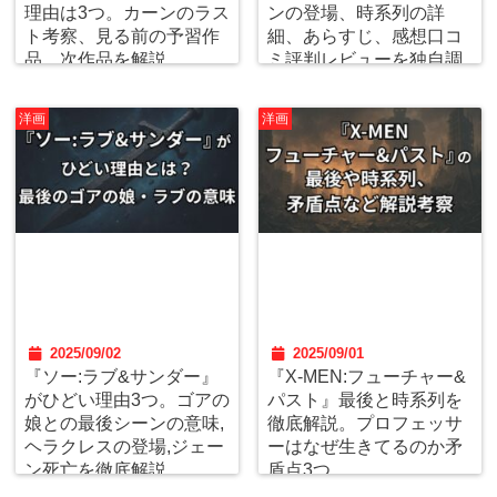
理由は3つ。カーンのラス
ンの登場、時系列の詳
ト考察、見る前の予習作
細、あらすじ、感想口コ
品、次作品を解説。
ミ評判レビューを独自調
査。
洋画
洋画
2025/09/02
2025/09/01
『ソー:ラブ&サンダー』
『X-MEN:フューチャー&
がひどい理由3つ。ゴアの
パスト』最後と時系列を
娘との最後シーンの意味,
徹底解説。プロフェッサ
ヘラクレスの登場,ジェー
ーはなぜ生きてるのか矛
ン死亡を徹底解説。
盾点3つ。