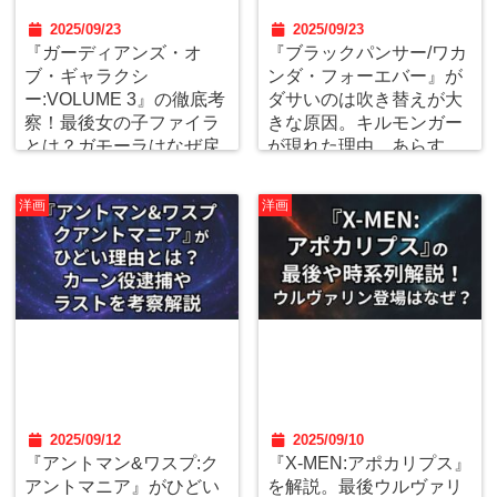
2025/09/23
2025/09/23
『ガーディアンズ・オ
『ブラックパンサー/ワカ
ブ・ギャラクシ
ンダ・フォーエバー』が
ー:VOLUME 3』の徹底考
ダサいのは吹き替えが大
察！最後女の子ファイラ
きな原因。キルモンガー
とは？ガモーラはなぜ戻
が現れた理由。あらす
ってこなかった？感想,口
じ、口コミ感想レビュー
コミレビューを独自調
を独自調査。
洋画
洋画
査。
2025/09/12
2025/09/10
『アントマン&ワスプ:ク
『X-MEN:アポカリプス』
アントマニア』がひどい
を解説。最後ウルヴァリ