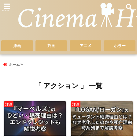
menu
洋画
邦画
アニメ
ホラー
ホーム
「 アクション 」 一覧
洋画
洋画