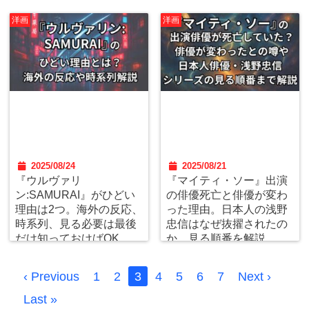
洋画
洋画
2025/08/24
2025/08/21
『ウルヴァリ
『マイティ・ソー』出演
ン:SAMURAI』がひどい
の俳優死亡と俳優が変わ
理由は2つ。海外の反応、
った理由。日本人の浅野
時系列、見る必要は最後
忠信はなぜ抜擢されたの
だけ知っておけばOK。
か、見る順番を解説。
‹ Previous
1
2
3
4
5
6
7
Next ›
Last »