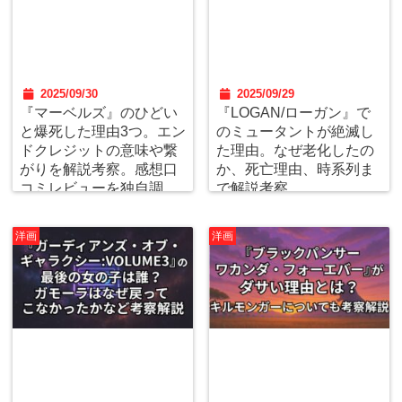
2025/09/30
2025/09/29
『マーベルズ』のひどい
『LOGAN/ローガン』で
と爆死した理由3つ。エン
のミュータントが絶滅し
ドクレジットの意味や繋
た理由。なぜ老化したの
がりを解説考察。感想口
か、死亡理由、時系列ま
コミレビューを独自調
で解説考察。
査。
洋画
洋画