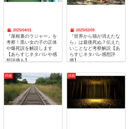
2025/04/01
2025/02/09
『屋根裏のラジャー』を
『世界から猫が消えたな
考察！黒い女の子の正体
ら』は最後死ぬ？伝えた
や爆死説を解説します
いことなど考察解説【あ
【あらすじネタバレや感
らすじネタバレ感想評
想評価も】
価】
邦画
洋画