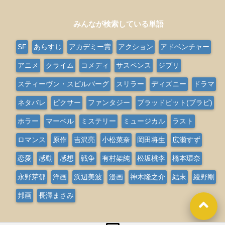
みんなが検索している単語
SF
あらすじ
アカデミー賞
アクション
アドベンチャー
アニメ
クライム
コメディ
サスペンス
ジブリ
スティーヴン・スピルバーグ
スリラー
ディズニー
ドラマ
ネタバレ
ピクサー
ファンタジー
ブラッドピット(ブラピ)
ホラー
マーベル
ミステリー
ミュージカル
ラスト
ロマンス
原作
吉沢亮
小松菜奈
岡田将生
広瀬すず
恋愛
感動
感想
戦争
有村架純
松坂桃李
橋本環奈
永野芽郁
洋画
浜辺美波
漫画
神木隆之介
結末
綾野剛
邦画
長澤まさみ