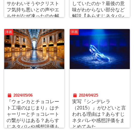
サかわいそうやクリスト
していたのか？最後の意
フ気持ち悪いとの声やエ
味がわからない部分など
ルサがなぜ凍ったのか解
解説【あらすじネタバレ
説【アナ雪2】
感想評価】
洋画
洋画
2024/05/06
2024/04/25
『ウォンカとチョコレー
実写『シンデレラ
ト工場のはじまり』はチ
（2015）』がひどいと言
ャーリーとチョコレート
われる理由は？あらすじ
の繋がりはある？あらす
ネタバレや感想評価をま
じネタバレや感想評価も
とめてみた