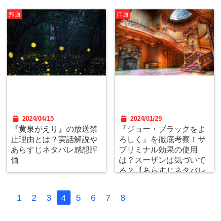
邦画
洋画
2024/04/15
2024/01/29
『黄泉がえり』の放送禁
『ジョー・ブラックをよ
止理由とは？実話解説や
ろしく』を徹底考察！サ
あらすじネタバレ感想評
ブリミナル効果の使用
価
は？スーザンは気づいて
る？【あらすじネタバレ
と感想評価】
1
2
3
4
5
6
7
8