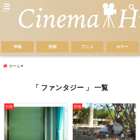
menu
洋画
邦画
アニメ
ホラー
ホーム
「 ファンタジー 」 一覧
邦画
邦画