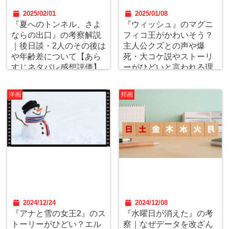
2025/02/01
2025/01/08
『夏へのトンネル、さよ
『ウィッシュ』のマグニ
ならの出口』の考察解説
フィコ王がかわいそう？
｜後日談・2人のその後は
主人公クズとの声や爆
や年齢差について【あら
死・大コケ説やストーリ
すじネタバレ感想評価】
ーがひどいと言われる理
由を考察解説
洋画
邦画
2024/12/24
2024/12/08
『アナと雪の女王2』のス
『水曜日が消えた』の考
トーリーがひどい？エル
察｜なぜデータを改ざん