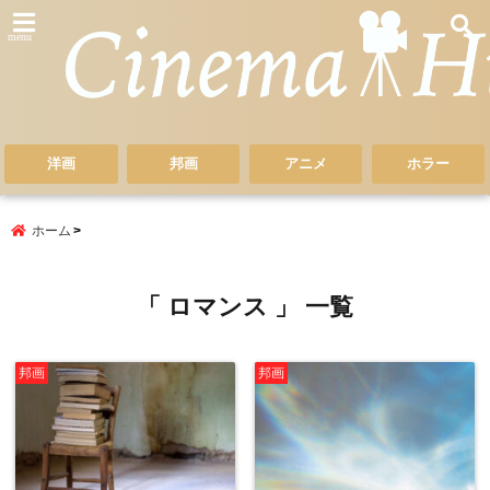
menu
洋画
邦画
アニメ
ホラー
ホーム
「 ロマンス 」 一覧
邦画
邦画