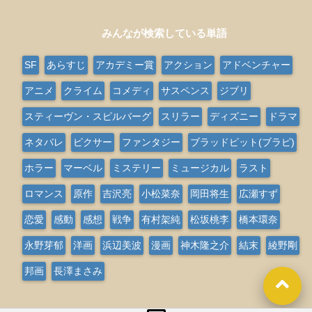
みんなが検索している単語
SF
あらすじ
アカデミー賞
アクション
アドベンチャー
アニメ
クライム
コメディ
サスペンス
ジブリ
スティーヴン・スピルバーグ
スリラー
ディズニー
ドラマ
ネタバレ
ピクサー
ファンタジー
ブラッドピット(ブラピ)
ホラー
マーベル
ミステリー
ミュージカル
ラスト
ロマンス
原作
吉沢亮
小松菜奈
岡田将生
広瀬すず
恋愛
感動
感想
戦争
有村架純
松坂桃李
橋本環奈
永野芽郁
洋画
浜辺美波
漫画
神木隆之介
結末
綾野剛
邦画
長澤まさみ