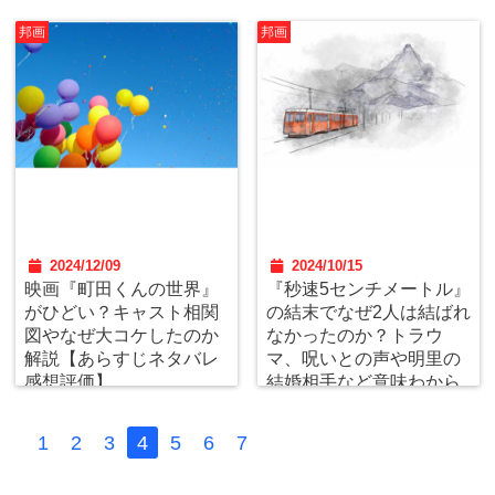
邦画
邦画
2024/12/09
2024/10/15
映画『町田くんの世界』
『秒速5センチメートル』
がひどい？キャスト相関
の結末でなぜ2人は結ばれ
図やなぜ大コケしたのか
なかったのか？トラウ
解説【あらすじネタバレ
マ、呪いとの声や明里の
感想評価】
結婚相手など意味わから
ん部分も解説考察
1
2
3
4
5
6
7