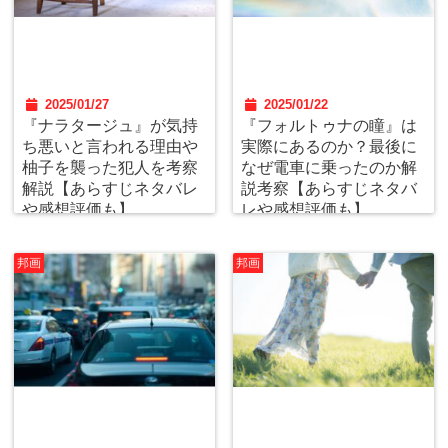
2025/01/27
2025/01/22
『ナラタージュ』が気持
『フォルトゥナの瞳』は
ち悪いと言われる理由や
実際にあるのか？最後に
柚子を襲った犯人を考察
なぜ電車に乗ったのか解
解説【あらすじネタバレ
説考察【あらすじネタバ
や感想評価も】
レや感想評価も】
邦画
邦画