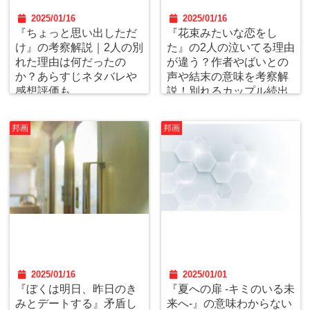
2025/01/16
2025/01/16
『ちょっと思い出しただ
『花束みたいな恋をし
け』の考察解説｜2人の別
た』の2人の泣いてる理由
れた理由は何だったの
が違う？作者やばいとの
か？あらすじネタバレや
声や結末の意味を考察解
感想評価も
説！別れるカップル続出
の訳とは？
邦画
邦画
2025/01/16
2025/01/01
『ぼくは明日、昨日のき
『夏への扉 -キミのいる未
みとデートする』矛盾し
来へ-』の意味わからない