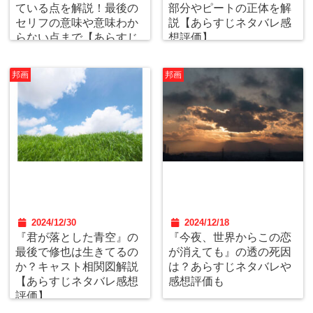
ている点を解説！最後の
部分やピートの正体を解
セリフの意味や意味わか
説【あらすじネタバレ感
らない点まで【あらすじ
想評価】
ネタバレ】
邦画
邦画
2024/12/30
2024/12/18
『君が落とした青空』の
『今夜、世界からこの恋
最後で修也は生きてるの
が消えても』の透の死因
か？キャスト相関図解説
は？あらすじネタバレや
【あらすじネタバレ感想
感想評価も
評価】