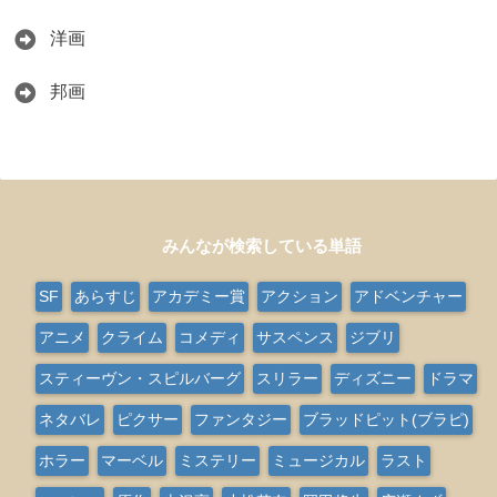
洋画
邦画
みんなが検索している単語
SF
あらすじ
アカデミー賞
アクション
アドベンチャー
アニメ
クライム
コメディ
サスペンス
ジブリ
スティーヴン・スピルバーグ
スリラー
ディズニー
ドラマ
ネタバレ
ピクサー
ファンタジー
ブラッドピット(ブラピ)
ホラー
マーベル
ミステリー
ミュージカル
ラスト