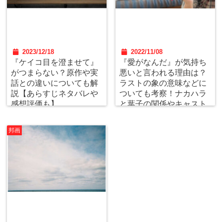
2023/12/18
2022/11/08
『ケイコ目を澄ませて』
『愛がなんだ』が気持ち
がつまらない？原作や実
悪いと言われる理由は？
話との違いについても解
ラストの象の意味などに
説【あらすじネタバレや
ついても考察！ナカハラ
感想評価も】
と葉子の関係やキャスト
相関図解説
邦画