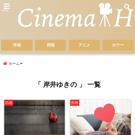
menu
洋画
邦画
アニメ
ホラー
ホーム
「 岸井ゆきの 」 一覧
邦画
邦画