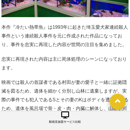
本作『冷たい熱帯魚』は1993年に起きた埼玉愛犬家連続殺人
事件という連続殺人事件を元に作成された作品になってお
り、事件を忠実に再現した内容が世間の注目を集めました。
忠実に再現された内容は主に死体処理のシーンになっており
ます。
映画では殺人の首謀者である村田が妻の愛子と一緒に証拠隠
滅を図るため、遺体を細かく分別し山林に遺棄しますが、実
際の事件でも犯人であるSとその妻のKはボディを透明にする
ため、遺体を風呂場で骨・皮・肉・内臓に解体し、山林や川
に遺棄しています。
動画見放題サービス比較