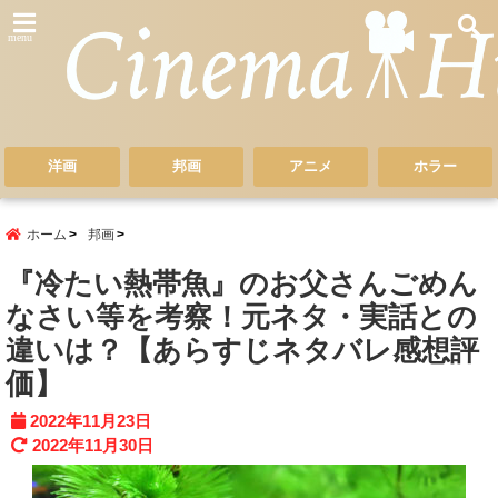
menu
洋画
邦画
アニメ
ホラー
ホーム
邦画
『冷たい熱帯魚』のお父さんごめん
なさい等を考察！元ネタ・実話との
違いは？【あらすじネタバレ感想評
価】
2022年11月23日
2022年11月30日