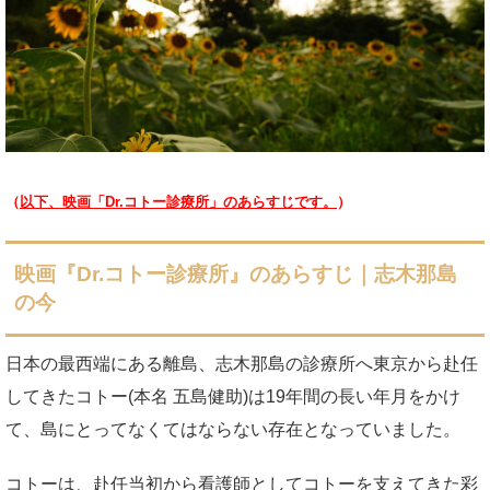
（
以下、映画「Dr.コトー診療所」のあらすじです。
）
映画『Dr.コトー診療所』のあらすじ｜志木那島
の今
日本の最西端にある離島、志木那島の診療所へ東京から赴任
してきたコトー(本名 五島健助)は19年間の長い年月をかけ
て、島にとってなくてはならない存在となっていました。
コトーは、赴任当初から看護師としてコトーを支えてきた彩