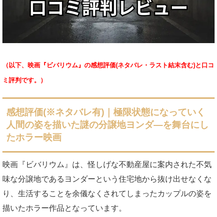
（以下、映画『ビバリウム』の感想評価(ネタバレ・ラスト結末含む)と口コ
ミ評判です。）
感想評価(※ネタバレ有)｜
極限状態になっていく
人間の姿を描いた謎の分譲地ヨンダ
―
を舞台にし
たホラー映画
映画『ビバリウム』は、怪しげな不動産屋に案内された不気
味な分譲地であるヨンダーという住宅地から抜け出せなくな
り、生活することを余儀なくされてしまったカップルの姿を
描いたホラー作品となっています。