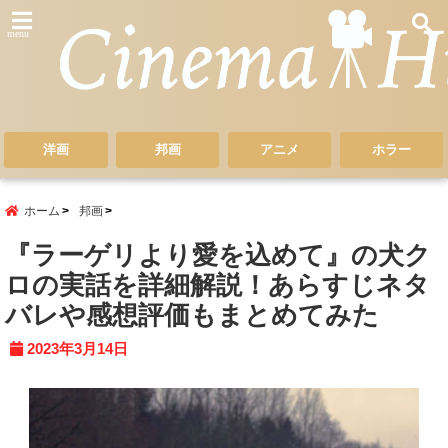
menu
洋画
邦画
アニメ
ホラー
ホーム
邦画
『ラーゲリより愛を込めて』の犬ク
ロの実話を詳細解説！あらすじネタ
バレや感想評価もまとめてみた
2023年3月14日