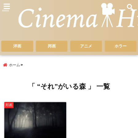
menu
洋画
邦画
アニメ
ホラー
ホーム
「 “それ”がいる森 」 一覧
邦画