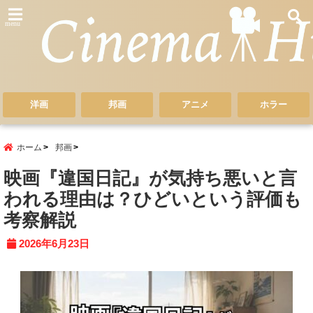
menu
洋画
邦画
アニメ
ホラー
ホーム
邦画
映画『違国日記』が気持ち悪いと言
われる理由は？ひどいという評価も
考察解説
2026年6月23日