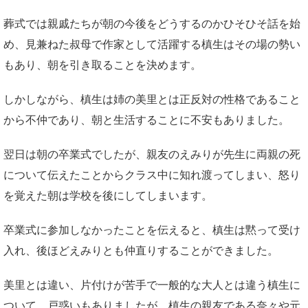
葬式では親戚たちが朝の今後をどうするのかひそひそ話を始
め、見兼ねた叔母で作家として活躍する槙生はその場の勢い
もあり、朝を引き取ることを決めます。
しかしながら、槙生は姉の美里とは正反対の性格であること
から不仲であり、朝と生活することに不安もありました。
翌日は朝の卒業式でしたが、親友のえみりが先生に両親の死
について伝えたことからクラス中に知れ渡ってしまい、怒り
を覚えた朝は学校を後にしてしまいます。
卒業式に参加しなかったことを伝えると、槙生は黙って受け
入れ、後ほどえみりとも仲直りすることができました。
美里とは違い、片付けが苦手で一般的な大人とは違う槙生に
ついて、戸惑いもありましたが、槙生の親友である奈々や元