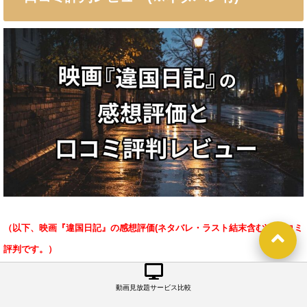
（以下、映画『違国日記』の感想評価(ネタバレ・ラスト結末含む)と口コミ
評判です。）
動画見放題サービス比較
感想評価(※ネタバレ有)｜
マシタトモコの同名漫