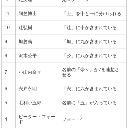
11
阿笠博士
「士」を十と一に分けられる
10
辻弘樹
「辻」に十が含まれている
9
旭勝義
「旭」に九が含まれている
8
沢木公平
「公」に八が含まれている
名前の「奈々」が7を連想さ
7
小山内奈々
せる
6
宍戸永明
「宍」に六が含まれている
5
毛利小五郎
名前に「五」が入っている
ピーター・フォー
4
フォー＝4
ド