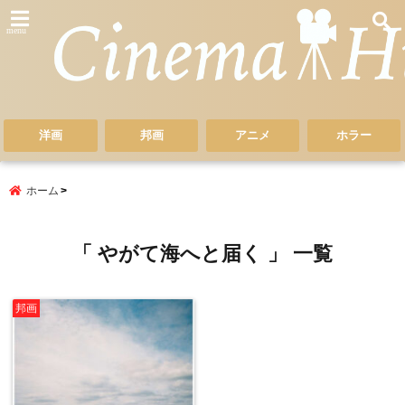
menu
洋画
邦画
アニメ
ホラー
ホーム
「 やがて海へと届く 」 一覧
邦画