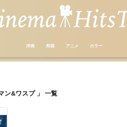
洋画
邦画
アニメ
ホラー
マン&ワスプ 」 一覧