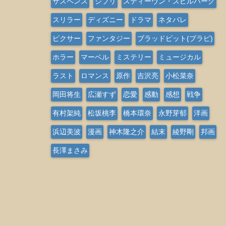
サスペンス
ジブリ
スティーヴン・スピルバーグ
スリラー
ディズニー
ドラマ
ネタバレ
ピクサー
ファンタジー
ブラッドピット(ブラピ)
ホラー
マーベル
ミステリー
ミュージカル
ラスト
ロマンス
原作
吉沢亮
小松菜奈
岡田将生
広瀬すず
恋愛
感動
感想
戦争
有村架純
松坂桃李
橋本環奈
永野芽郁
洋画
浜辺美波
漫画
神木隆之介
結末
綾野剛
邦画
長澤まさみ