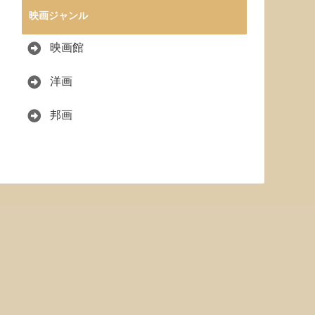
映画ジャンル
映画館
洋画
邦画