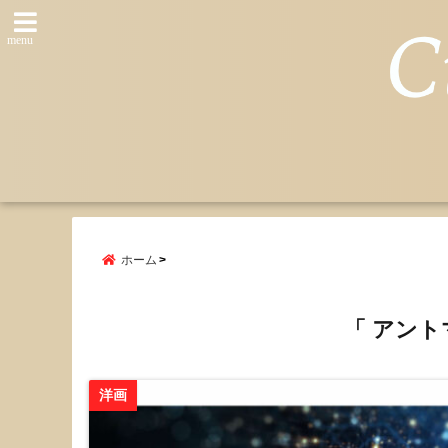
menu
ホーム
「 アント
洋画