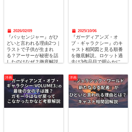
2026/02/09
2025/10/06
『パッセンジャー』がひ
『ガーディアンズ・オ
どいと言われる理由2つ｜
ブ・ギャラクシー』のキ
ラストで子供が生まれ
ャスト相関図と見る順番
る？アーサーが秘密を話
を徹底解説。ロケット過
したのはなぜ？徹底解説
去は3作品目で明らかに。
洋画
洋画