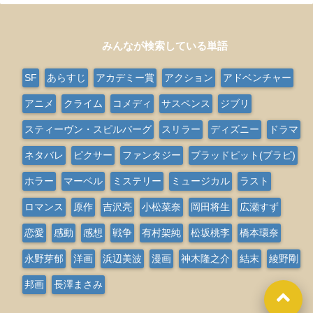
みんなが検索している単語
SF
あらすじ
アカデミー賞
アクション
アドベンチャー
アニメ
クライム
コメディ
サスペンス
ジブリ
スティーヴン・スピルバーグ
スリラー
ディズニー
ドラマ
ネタバレ
ピクサー
ファンタジー
ブラッドピット(ブラピ)
ホラー
マーベル
ミステリー
ミュージカル
ラスト
ロマンス
原作
吉沢亮
小松菜奈
岡田将生
広瀬すず
恋愛
感動
感想
戦争
有村架純
松坂桃李
橋本環奈
永野芽郁
洋画
浜辺美波
漫画
神木隆之介
結末
綾野剛
邦画
長澤まさみ