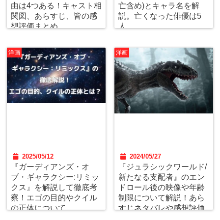
由は4つある！キャスト相
亡含め)とキャラ名を解
関図、あらすじ、皆の感
説。亡くなった俳優は5
想評価まとめ。
人。
洋画
洋画
2025/05/12
2024/05/27
『ガーディアンズ・オ
『ジュラシックワールド/
ブ・ギャラクシー:リミッ
新たなる支配者』のエン
クス』を解説して徹底考
ドロール後の映像や年齢
察！エゴの目的やクイル
制限について解説！あら
の正体について。
すじネタバレや感想評価
も