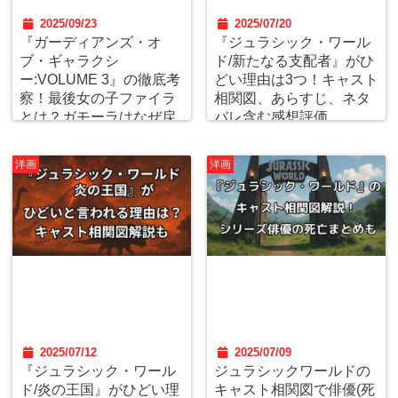
2025/09/23
2025/07/20
『ガーディアンズ・オ
『ジュラシック・ワール
ブ・ギャラクシ
ド/新たなる支配者』がひ
ー:VOLUME 3』の徹底考
どい理由は3つ！キャスト
察！最後女の子ファイラ
相関図、あらすじ、ネタ
とは？ガモーラはなぜ戻
バレ含む感想評価。
ってこなかった？感想,口
コミレビューを独自調
洋画
洋画
査。
2025/07/12
2025/07/09
『ジュラシック・ワール
ジュラシックワールドの
ド/炎の王国』がひどい理
キャスト相関図で俳優(死