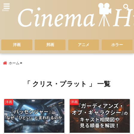
menu
洋画
邦画
アニメ
ホラー
ホーム
「 クリス・プラット 」 一覧
洋画
洋画