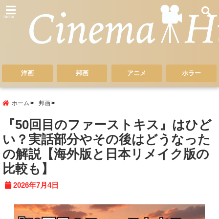
menu
洋画
邦画
アニメ
ホラー
ホーム
邦画
『50回目のファーストキス』はひど
い？実話部分やその後はどうなった
の解説【海外版と日本リメイク版の
比較も】
2026年7月4日