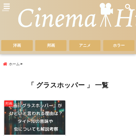
menu
洋画
邦画
アニメ
ホラー
ホーム
「 グラスホッパー 」 一覧
邦画