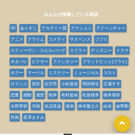
みんなが検索している単語
SF
あらすじ
アカデミー賞
アクション
アドベンチャー
アニメ
クライム
コメディ
サスペンス
ジブリ
スティーヴン・スピルバーグ
スリラー
ディズニー
ドラマ
ネタバレ
ピクサー
ファンタジー
ブラッドピット(ブラピ)
ホラー
マーベル
ミステリー
ミュージカル
ラスト
ロマンス
原作
吉沢亮
小松菜奈
岡田将生
広瀬すず
恋愛
感動
感想
戦争
有村架純
松坂桃李
橋本環奈
永野芽郁
洋画
浜辺美波
漫画
神木隆之介
結末
綾野剛
邦画
長澤まさみ