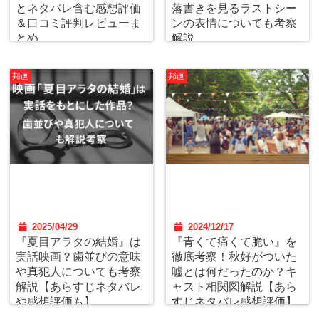
とネタバレ含む感想評価
落書きを見るラストシー
＆口コミ評判レビューま
ンの表情についても考察
とめ
解説
邦画
邦画
2025/04/29
2024/12/17
『夏目アラタの結婚』は
『青くて痛くて脆い』を
実話映画？歯並びの意味
徹底考察！秋好がついた
や真犯人についても考察
嘘とは何だったのか？キ
解説【あらすじネタバレ
ャスト相関図解説【あら
や感想評価も】
すじネタバレ感想評価】