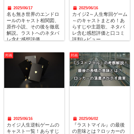
2025/06/17
2025/06/16
名も無き世界のエンドロ
カイジ2～人生奪回ゲーム
ールのキャスト相関図、
～のキャストまとめ！あ
原作小説、その後を徹底
らすじや主題歌、ネタバ
解説。ラストへのネタバ
レ含む感想評価と口コミ
レ含む感想評価。
評判レビュー
邦画
邦画
2025/06/16
2025/06/02
カイジ人生逆転ゲームの
『ラストマイル』の最後
キャスト一覧！あらすじ
の意味とは？ロッカーの