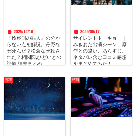
2025/12/16
2025/06/17
『検察側の罪人』の分か
サイレントトーキョー｜
らない点を解説。丹野な
みきおだ出演シーン、原
ぜ死んだ？松倉なぜ殺さ
作との違い、あらすじ、
れた？相関図,ひどいとの
ネタバレ含む口コミ感想
評価,結末まとめ。
をまとめてみた！
邦画
邦画