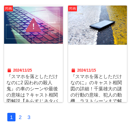
邦画
邦画
2024/11/25
2024/11/15
『スマホを落としただけ
『スマホを落としただけ
なのに2 囚われの殺人
なのに』のキャスト相関
鬼』の車のシーンや最後
図の詳細！千葉雄大の謎
の意味は？キャスト相関
の行動の意味、犯人の動
図解説【あらすじネタバ
機、ラストシーンまで解
レ感想評価】
説【あらすじネタバレ】
1
2
3