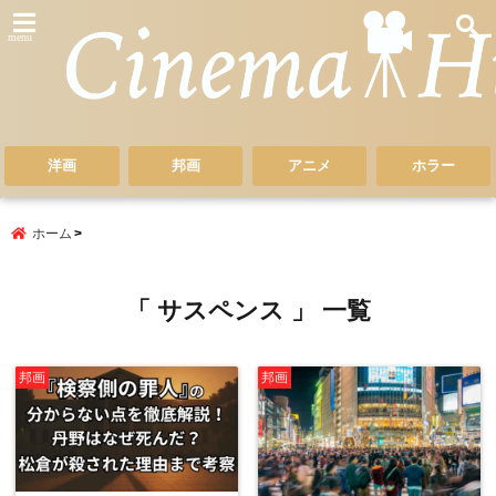
menu
洋画
邦画
アニメ
ホラー
ホーム
「 サスペンス 」 一覧
邦画
邦画