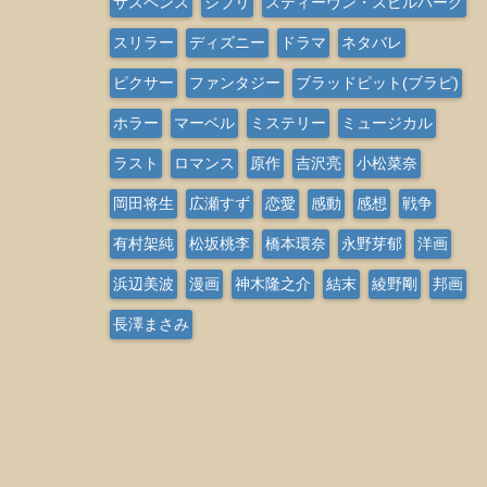
サスペンス
ジブリ
スティーヴン・スピルバーグ
スリラー
ディズニー
ドラマ
ネタバレ
ピクサー
ファンタジー
ブラッドピット(ブラピ)
ホラー
マーベル
ミステリー
ミュージカル
ラスト
ロマンス
原作
吉沢亮
小松菜奈
岡田将生
広瀬すず
恋愛
感動
感想
戦争
有村架純
松坂桃李
橋本環奈
永野芽郁
洋画
浜辺美波
漫画
神木隆之介
結末
綾野剛
邦画
長澤まさみ