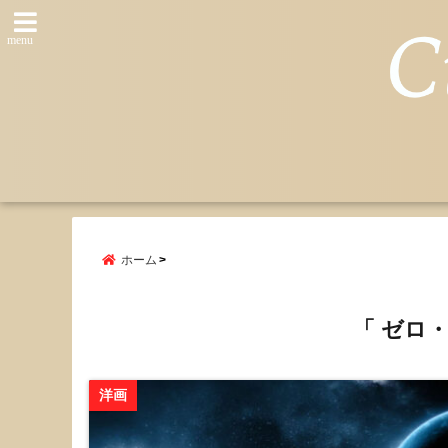
menu
ホーム
「 ゼロ
洋画