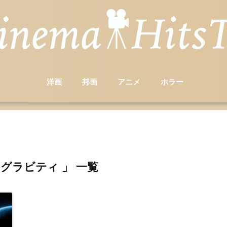
洋画
邦画
アニメ
ホラー
・グラビティ 」 一覧