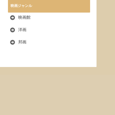
映画ジャンル
映画館
洋画
邦画